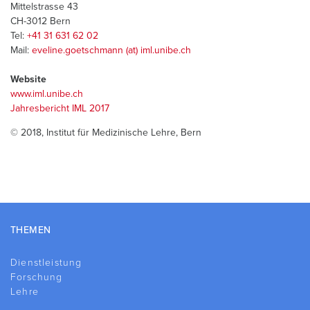
Mittelstrasse 43
CH-3012 Bern
Tel:
+41 31 631 62 02
Mail:
eveline.goetschmann (at) iml.unibe.ch
Website
www.iml.unibe.ch
Jahresbericht IML 2017
© 2018, Institut für Medizinische Lehre, Bern
Footer
THEMEN
Dienstleistung
Forschung
Lehre